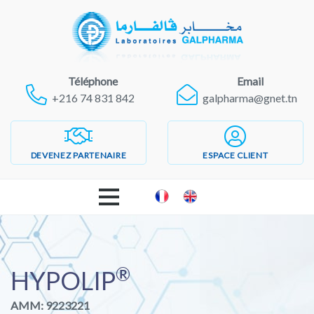
Téléphone
Email
+216 74 831 842
galpharma@gnet.tn
DEVENEZ PARTENAIRE
ESPACE CLIENT
ACCUEIL
®
LABORATOIRES GALPHARMA
HYPOLIP
AMM: 9223221
PRODUITS