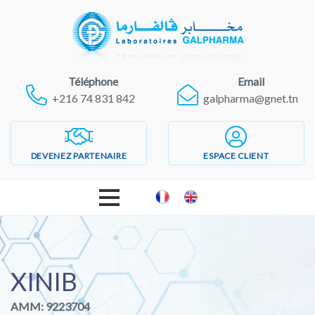
Téléphone
Email
+216 74 831 842
galpharma@gnet.tn
DEVENEZ PARTENAIRE
ESPACE CLIENT
ACCUEIL
LABORATOIRES GALPHARMA
XINIB
AMM: 9223704
PRODUITS