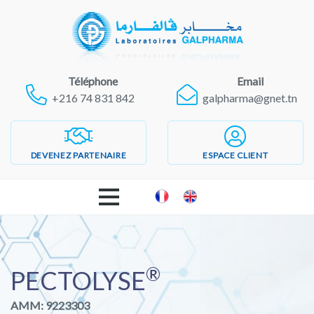
Téléphone
Email
+216 74 831 842
galpharma@gnet.tn
DEVENEZ PARTENAIRE
ESPACE CLIENT
ACCUEIL
®
LABORATOIRES GALPHARMA
PECTOLYSE
AMM: 9223303
PRODUITS