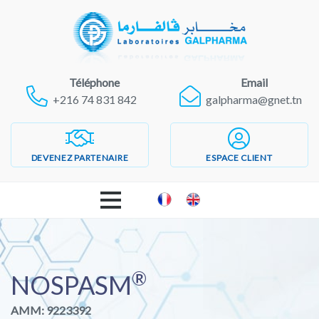
Téléphone
Email
+216 74 831 842
galpharma@gnet.tn
DEVENEZ PARTENAIRE
ESPACE CLIENT
ACCUEIL
®
LABORATOIRES GALPHARMA
NOSPASM
AMM: 9223392
PRODUITS