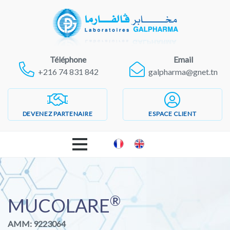
Téléphone
Email
+216 74 831 842
galpharma@gnet.tn
DEVENEZ PARTENAIRE
ESPACE CLIENT
ACCUEIL
®
LABORATOIRES GALPHARMA
MUCOLARE
AMM: 9223064
PRODUITS