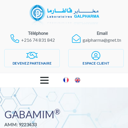
Téléphone
Email
+216 74 831 842
galpharma@gnet.tn
DEVENEZ PARTENAIRE
ESPACE CLIENT
ACCUEIL
®
LABORATOIRES GALPHARMA
GABAMIM
AMM: 9223433
PRODUITS