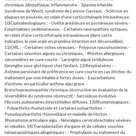
chronique, idiopathique, inflammatoire. - Spasme infantile
(syndrome de West), syndrome de Lennox-Gastaut. - Sclérose en
plaques en poussée, en relais d'une corticothérapie intraveineuse.
10)Ophtalmologiques : - Uvéite antérieure et postérieure sévère. -
Exophtalmies oedémateuses. - Certaines neuropathies optiques,
en relais d'une corticothérapie intraveineuse (dans cette
indication, la voie orale en première intention est déconseillée).
11)ORL : - Certaines otites séreuses. - Polypose nasosinusienne. -
Certaines sinusites aiguës ou chroniques. - Rhinites allergiques
saisonnières en cure courte. - Laryngite aiguë striduleuse
(laryngite sous-glottique) chez l'enfant. 12)Respiratoires : -
Asthme persistant de préférence en cure courte en cas d'échec du
traitement par voie inhalée à fortes doses. - Exacerbations
d'asthme, en particulier asthme aigu grave. -
Bronchopneumopathie chronique obstructive en évaluation de la
réversibilité du syndrome obstructif. - Sarcoïdose évolutive. -
Fibroses pulmonaires interstitielles diffuses. 13)Rhumatologiques :
- Polyarthrite rhumatoïde et certaines polyarthrites. -
Pseudopolyarthrite rhizomélique et maladie de Horton. -
Rhumatisme articulaire aigu. - Névralgies cervicobrachiales sévères
et rebelles. 14)Transplantation d'organe et de cellules souches
hématopoïétiques allogéniques : - Prophylaxie ou traitement du