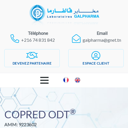
Téléphone
Email
+216 74 831 842
galpharma@gnet.tn
DEVENEZ PARTENAIRE
ESPACE CLIENT
ACCUEIL
®
LABORATOIRES GALPHARMA
COPRED ODT
AMM: 9223602
PRODUITS