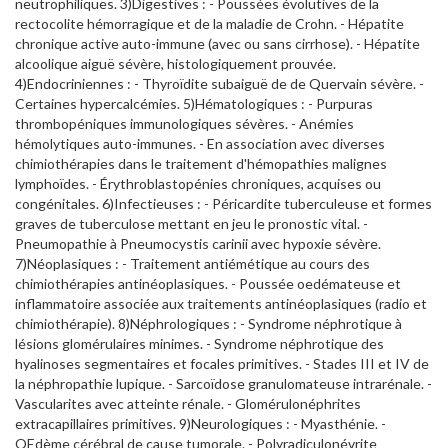
neutrophiliques. 3)Digestives : - Poussées évolutives de la
rectocolite hémorragique et de la maladie de Crohn. - Hépatite
chronique active auto-immune (avec ou sans cirrhose). - Hépatite
alcoolique aiguë sévère, histologiquement prouvée.
4)Endocriniennes : - Thyroïdite subaiguë de de Quervain sévère. -
Certaines hypercalcémies. 5)Hématologiques : - Purpuras
thrombopéniques immunologiques sévères. - Anémies
hémolytiques auto-immunes. - En association avec diverses
chimiothérapies dans le traitement d'hémopathies malignes
lymphoïdes. - Érythroblastopénies chroniques, acquises ou
congénitales. 6)Infectieuses : - Péricardite tuberculeuse et formes
graves de tuberculose mettant en jeu le pronostic vital. -
Pneumopathie à Pneumocystis carinii avec hypoxie sévère.
7)Néoplasiques : - Traitement antiémétique au cours des
chimiothérapies antinéoplasiques. - Poussée oedémateuse et
inflammatoire associée aux traitements antinéoplasiques (radio et
chimiothérapie). 8)Néphrologiques : - Syndrome néphrotique à
lésions glomérulaires minimes. - Syndrome néphrotique des
hyalinoses segmentaires et focales primitives. - Stades III et IV de
la néphropathie lupique. - Sarcoïdose granulomateuse intrarénale. -
Vascularites avec atteinte rénale. - Glomérulonéphrites
extracapillaires primitives. 9)Neurologiques : - Myasthénie. -
OEdème cérébral de cause tumorale. - Polyradiculonévrite